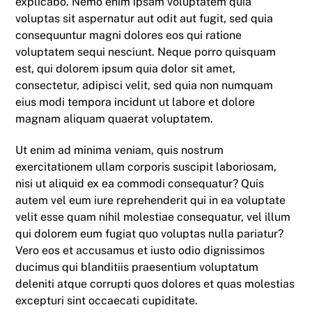
explicabo. Nemo enim ipsam voluptatem quia
voluptas sit aspernatur aut odit aut fugit, sed quia
consequuntur magni dolores eos qui ratione
voluptatem sequi nesciunt. Neque porro quisquam
est, qui dolorem ipsum quia dolor sit amet,
consectetur, adipisci velit, sed quia non numquam
eius modi tempora incidunt ut labore et dolore
magnam aliquam quaerat voluptatem.
Ut enim ad minima veniam, quis nostrum
exercitationem ullam corporis suscipit laboriosam,
nisi ut aliquid ex ea commodi consequatur? Quis
autem vel eum iure reprehenderit qui in ea voluptate
velit esse quam nihil molestiae consequatur, vel illum
qui dolorem eum fugiat quo voluptas nulla pariatur?
Vero eos et accusamus et iusto odio dignissimos
ducimus qui blanditiis praesentium voluptatum
deleniti atque corrupti quos dolores et quas molestias
excepturi sint occaecati cupiditate.