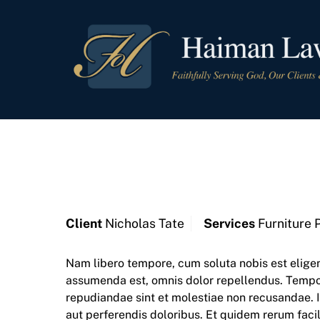
Skip
to
content
Client
Nicholas Tate
Services
Furniture 
Nam libero tempore, cum soluta nobis est elige
assumenda est, omnis dolor repellendus. Tempor
repudiandae sint et molestiae non recusandae. I
aut perferendis doloribus. Et quidem rerum facil