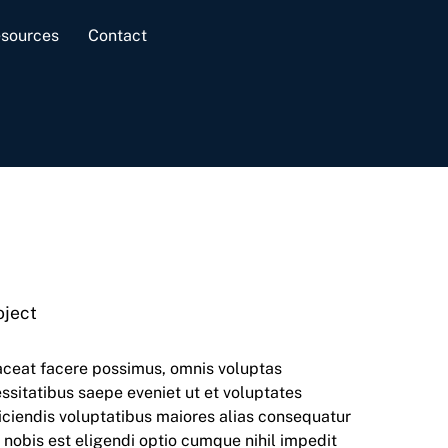
sources
Contact
oject
aceat facere possimus, omnis voluptas
sitatibus saepe eveniet ut et voluptates
iciendis voluptatibus maiores alias consequatur
 nobis est eligendi optio cumque nihil impedit