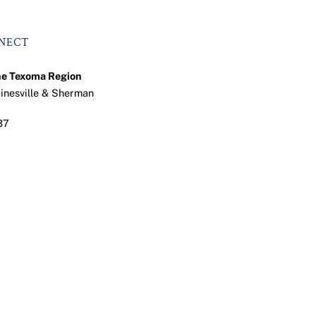
NNECT
he Texoma Region
ainesville & Sherman
37
ook