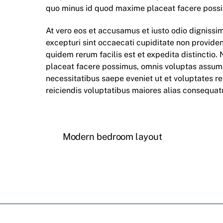
quo minus id quod maxime placeat facere poss
At vero eos et accusamus et iusto odio dignissi
excepturi sint occaecati cupiditate non provident
quidem rerum facilis est et expedita distinctio
placeat facere possimus, omnis voluptas assume
necessitatibus saepe eveniet ut et voluptates r
reiciendis voluptatibus maiores alias consequatu
Modern bedroom layout