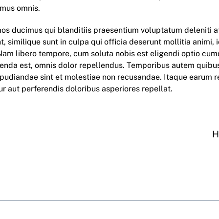
imus omnis.
mos ducimus qui blanditiis praesentium voluptatum deleniti a
, similique sunt in culpa qui officia deserunt mollitia animi
. Nam libero tempore, cum soluta nobis est eligendi optio c
nda est, omnis dolor repellendus. Temporibus autem quibusd
epudiandae sint et molestiae non recusandae. Itaque earum re
r aut perferendis doloribus asperiores repellat.
H