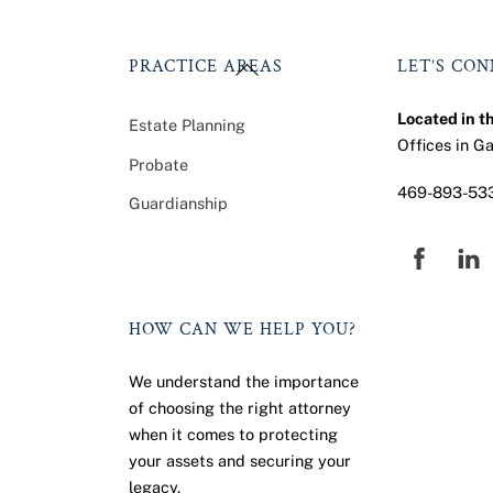
Back
PRACTICE AREAS
LET’S CO
To
Top
Located in t
Estate Planning
Offices in G
Probate
469-893-53
Guardianship
Faceb
HOW CAN WE HELP YOU?
We understand the importance
of choosing the right attorney
when it comes to protecting
your assets and securing your
legacy.