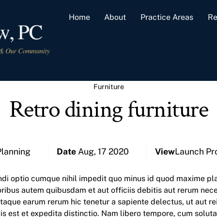
Home
About
Practice Areas
Re
Furniture
Retro dining furniture
Planning
Date
Aug, 17 2020
View
Launch Pr
ndi optio cumque nihil impedit quo minus id quod maxime pl
ibus autem quibusdam et aut officiis debitis aut rerum neces
taque earum rerum hic tenetur a sapiente delectus, ut aut re
is est et expedita distinctio. Nam libero tempore, cum soluta